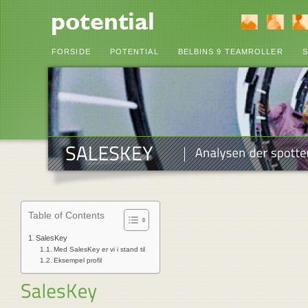
FORSIDE
POTENTIAL
BELBINS 9 TEAMROLLER
S
Table of Contents
SalesKey
Med SalesKey er vi i stand til
Eksempel profil