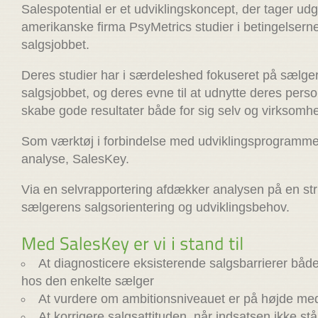
Salespotential er et udviklingskoncept, der tager ud
amerikanske firma PsyMetrics studier i betingelserne
salgsjobbet.
Deres studier har i særdeleshed fokuseret på sælgeres
salgsjobbet, og deres evne til at udnytte deres personl
skabe gode resultater både for sig selv og virksomh
Som værktøj i forbindelse med udviklingsprogramme
analyse, SalesKey.
Via en selvrapportering afdækker analysen på en st
sælgerens salgsorientering og udviklingsbehov.
At diagnosticere eksisterende salgsbarrierer båd
hos den enkelte sælger
At vurdere om ambitionsniveauet er på højde med
At korrigere salgsattituden, når indsatsen ikke st