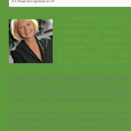
Hvad vil vi og hvem er vi?
Ledelsen af Teknisk Forvaltning i en stor dansk k
hjælp til at udvikle samarbejdet i ledelsesgruppen, 
der alle havde egne fagområder og personaleansvar
Koncept blev brugt som det bærende element på en 
Direktøren ville gerne have et sammenarbejdet tea
ledelsesgruppe. Mange gode tiltag var tidligere gjort
meget demokratisk proces og sommetider blev mang