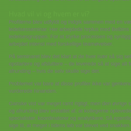
Profilerne blev udfyldt og indgik sammen med en væ
ledelsesseminar. Her arbejdede hrplus med Belbins 9
ledelsesgruppen. For at styrke processen og synliggø
arbejdet intenst med forskellige teamøvelser.
På seminaret blev det klart at de hver især så sig 
opstartere og afsluttere – de leverede så at sige alt fra 
afrunding – hvis de selv skulle sige det.
Problemet var bare at disse profiler ikke var genken
vurderede hinanden.
Ganske vist var meget ramt rigtigt, men den øvrige se
og afrunding blev erstattet af, at kollegerne opleve
specialister, koordinatorer og analytikere. Så egentli
sige til, at meget i tidens løb var blevet ved snakken.