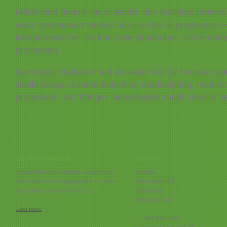
Målet med dagen var at ændre den hidtidige praksis 
være medbestemmende på alle dele af projekterne – 
kompetencerne i de konkrete situationer, skulle delta
processen.
Seminaret sluttede med at sætte mål for hvordan den
skulle bruges i samarbejdet og mødestyring, hvor ma
procedurer, der bringer samarbejdet rundt om alle 
LÆS OM OPHAVSRET
KONTAKT
Navnet Belbin og samtlige koncepter og
Potential
værktøjer udviklet og publiceret af Belbin
Strandvejen 336
Associates er beskyttet værker.
Mikkelborg
2980 Kokkedal
Læs mere
T: (+45) 45812186