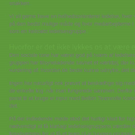
snakken.
Vi vil gerne have en helhedsorienteret ledelse, hvor
på den bedst mulige måde og hvor medarbejderne i f
som en helstøbt ledelsesgruppe.
Den sociale tone har været god på tværs af ledels
gruppen har tilsyneladende savnet et værktøj, der 
vurdering af, hvordan de bedst kunne udnytte, det de 
Ingen har naturligt nok prøvet at beskæftige sig med
de enkelte tog, når man fungerede sammen. Derfor
parat til at bruge et input med Belbin Teamrolle Konc
det.
På det indledende møde stod det hurtigt klart for hrp
nødvendigt at få klarlagt ledelsesgruppens værdier 
forudsætning for at få et team til at fungere optimalt.