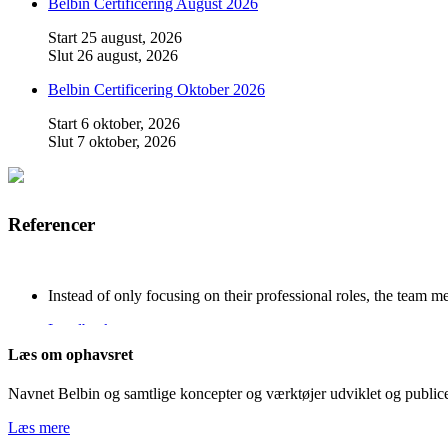
Belbin Certificering August 2026
Start
25 august, 2026
Slut
26 august, 2026
Belbin Certificering Oktober 2026
Start
6 oktober, 2026
Slut
7 oktober, 2026
Referencer
Instead of only focusing on their professional roles, the team
Lundbeck
Læs om ophavsret
I Holbæk Kommune har analyseværktøjet SDI været en central del
Navnet Belbin og samtlige koncepter og værktøjer udviklet og publicer
Lars Elmkjær, Holbæk Kommune
Læs mere