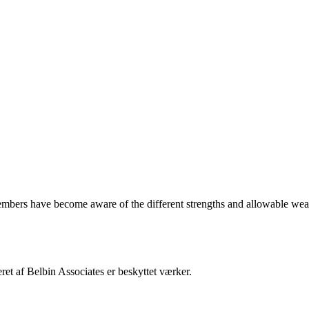
 members have become aware of the different strengths and allowable wea
 i kortlægningen af medarbejderes værdier, styrker og konfliktstile. Vi
et af Belbin Associates er beskyttet værker.