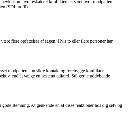
re bevidst om hvor eskaleret konflikten er, samt hvor modparten
en (SDI profil).
ære flere opfattelser af sagen. Hvis to eller flere personer har
passet modparten kan sikre kontakt og forebygge konflikter.
spektiv, end at vælge en bestemt adfærd. Stil gerne uddybende
 den gode stemning. At genkende en af disse reaktioner hos dig selv og