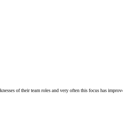
knesses of their team roles and very often this focus has improved com
 har benyttet SDI som værktøj i forbindelse med omstrukturering i hjem