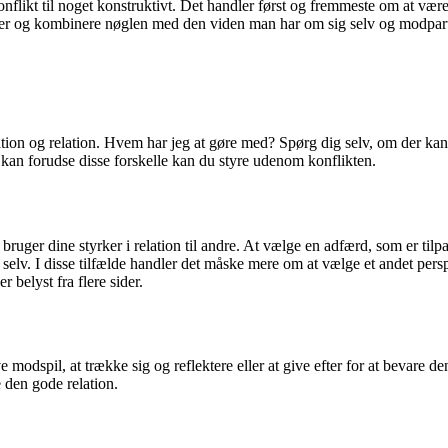
 konflikt til noget konstruktivt. Det handler først og fremmeste om at væ
gler og kombinere nøglen med den viden man har om sig selv og modpart
ation og relation. Hvem har jeg at gøre med? Spørg dig selv, om der kan v
du kan forudse disse forskelle kan du styre udenom konflikten.
ruger dine styrker i relation til andre. At vælge en adfærd, som er til
g selv. I disse tilfælde handler det måske mere om at vælge et andet per
 belyst fra flere sider.
ve modspil, at trække sig og reflektere eller at give efter for at bevare
e den gode relation.