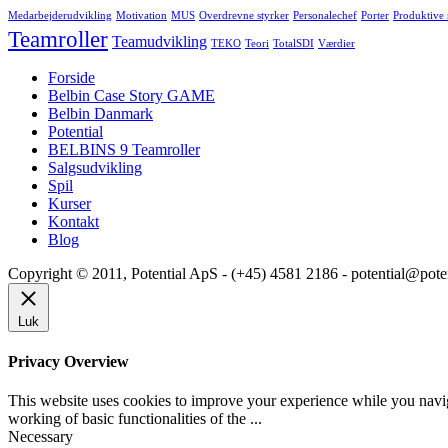
Medarbejderudvikling
Motivation
MUS
Overdrevne styrker
Personalechef
Porter
Produktive
Teamroller
Teamudvikling
TEKO
Teori
TotalSDI
Værdier
Forside
Belbin Case Story GAME
Belbin Danmark
Potential
BELBINS 9 Teamroller
Salgsudvikling
Spil
Kurser
Kontakt
Blog
Copyright © 2011, Potential ApS - (+45) 4581 2186 - potential@pote
Luk
Privacy Overview
This website uses cookies to improve your experience while you navigat
working of basic functionalities of the
...
Necessary