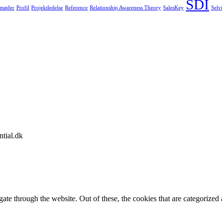
SDI
 møder
Profil
Projektledelse
Reference
Relationship Awareness Theory
SalesKey
Selv
ntial.dk
e through the website. Out of these, the cookies that are categorized a