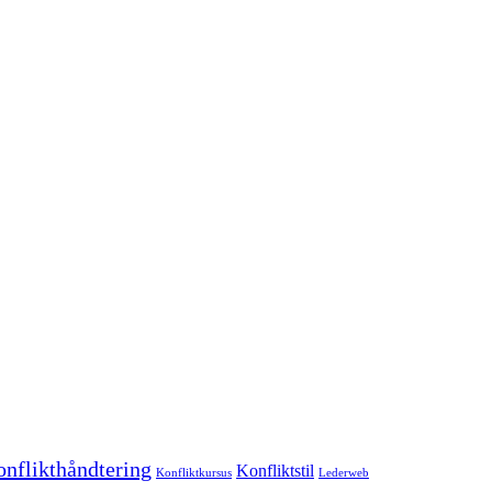
nflikthåndtering
Konfliktstil
Konfliktkursus
Lederweb