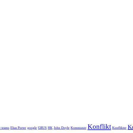
Konflikt
Ko
e teams
Elias Porter
google
GRUS
HK
John Doyle
Kommuner
Konflikter