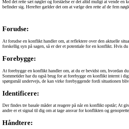
Med det rette sæt nøgler og forståelse er det altid muligt at vende en
befinder sig. Herefter gælder det om at vælge den rette af de fem nø
Forudse:
At forudse en konflikt handler om, at reflektere over den aktuelle situ
forskellig syn på sagen, så er der et potentiale for en konflikt. Hvis 
Forebygge:
At forebygge en konflikt handler om, at du er bevidst om, hvordan du b
Sommetider har du også brug for at forebygge en konflikt internt i di
spørgsmål undervejs, de kan virke forebyggende fordi situationen bliver
Identificere:
Der findes tre basale måder at reagere på når en konflikt opstår; At gi
andre er et signal til dig om at tage ansvar for konflikten og genoprett
Håndtere: