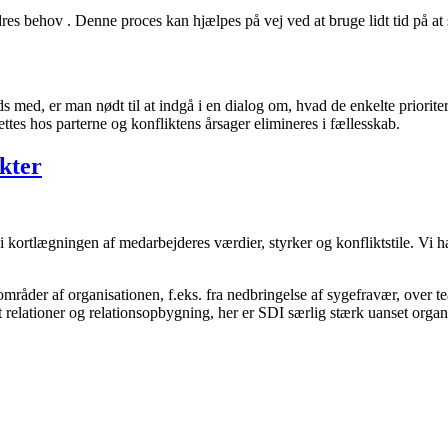
es behov . Denne proces kan hjælpes på vej ved at bruge lidt tid på at se
ds med, er man nødt til at indgå i en dialog om, hvad de enkelte prioriter
rettes hos parterne og konfliktens årsager elimineres i fællesskab.
kter
ortlægningen af medarbejderes værdier, styrker og konfliktstile. Vi h
områder af organisationen, f.eks. fra nedbringelse af sygefravær, over t
et relationer og relationsopbygning, her er SDI særlig stærk uanset org