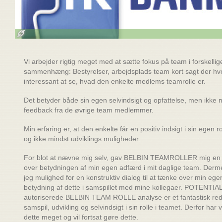
Vi arbejder rigtig meget med at sætte fokus på team i forskellig
sammenhæng: Bestyrelser, arbejdsplads team kort sagt der hvo
interessant at se, hvad den enkelte medlems teamrolle er.
Det betyder både sin egen selvindsigt og opfattelse, men ikke 
feedback fra de øvrige team medlemmer.
Min erfaring er, at den enkelte får en positiv indsigt i sin egen ro
og ikke mindst udviklings muligheder.
For blot at nævne mig selv, gav BELBIN TEAMROLLER mig en
over betydningen af min egen adfærd i mit daglige team. Der
jeg mulighed for en konstruktiv dialog til at tænke over min eg
betydning af dette i samspillet med mine kollegaer. POTENTIA
autoriserede BELBIN TEAM ROLLE analyse er et fantastisk reds
samspil, udvikling og selvindsigt i sin rolle i teamet. Derfor har v
dette meget og vil fortsat gøre dette.