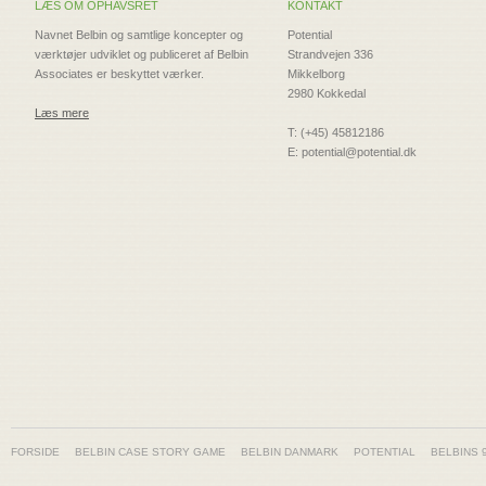
LÆS OM OPHAVSRET
KONTAKT
Navnet Belbin og samtlige koncepter og
Potential
værktøjer udviklet og publiceret af Belbin
Strandvejen 336
Associates er beskyttet værker.
Mikkelborg
2980 Kokkedal
Læs mere
T: (+45) 45812186
E: potential@potential.dk
FORSIDE
BELBIN CASE STORY GAME
BELBIN DANMARK
POTENTIAL
BELBINS 