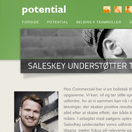
FORSIDE
POTENTIAL
BELBINS 9 TEAMROLLER
S
Hos Commerzial har vi en holistisk til
opgaverne. Vi kan, vil og tør stille 
udfordre, for at vi sammen kan nå i
løsninger, der skaber positive resulta
altid efter at skabe effekt, der både
måles. I arbejdet med sælgere opleve
SalesKey understøtter vores udford
tilgang, sætter fokus på relevante p