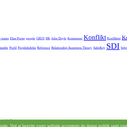
Konflikt
Ko
e teams
Elias Porter
google
GRUS
HK
John Doyle
Kommuner
Konflikter
SDI
 møder
Profil
Projektledelse
Reference
Relationship Awareness Theory
SalesKey
Selv
ntial.dk
site. Ved at benytte vores website accepterer du denne politik samt vor