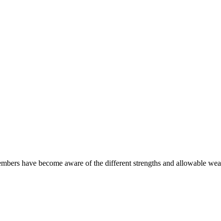
 members have become aware of the different strengths and allowable wea
 i kortlægningen af medarbejderes værdier, styrker og konfliktstile. Vi