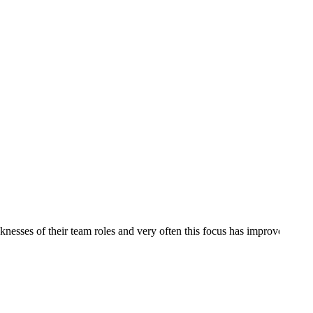
knesses of their team roles and very often this focus has improved com
 har benyttet SDI som værktøj i forbindelse med omstrukturering i hjem