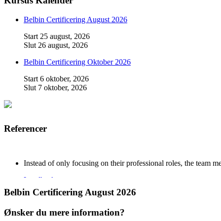
Kursus Kalender
Belbin Certificering August 2026
Start
25 august, 2026
Slut
26 august, 2026
Belbin Certificering Oktober 2026
Start
6 oktober, 2026
Slut
7 oktober, 2026
Referencer
Instead of only focusing on their professional roles, the team
Lundbeck
Belbin Certificering August 2026
I Holbæk Kommune har analyseværktøjet SDI været en central del
Ønsker du mere information?
Lars Elmkjær, Holbæk Kommune