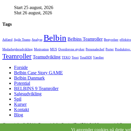
Start
25 august, 2026
Slut
26 august, 2026
Tags
Belbin
Belbins Teamroller
Adfærd
Agile Teams
Analyse
Bestyrelser
effektiv
Medarbejderudvikling
Motivation
MUS
Overdrevne styrker
Personalechef
Porter
Produktive
Teamroller
Teamudvikling
TEKO
Teori
TotalSDI
Værdier
Forside
Belbin Case Story GAME
Belbin Danmark
Potential
BELBINS 9 Teamroller
Salgsudvikling
Spil
Kurser
Kontakt
Blog
Copyright © 2011, Potential ApS - (+45) 4581 2186 - potential@pote
Vi anvender cookies på dette web