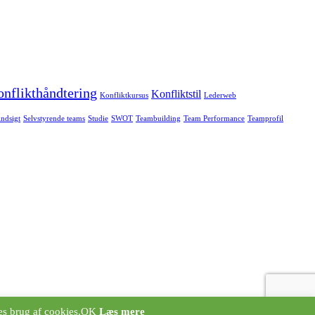
nflikthåndtering
Konfliktstil
Konfliktkursus
Lederweb
indsigt
Selvstyrende teams
Studie
SWOT
Teambuilding
Team Performance
Teamprofil
es brug af cookies.
OK
Læs mere