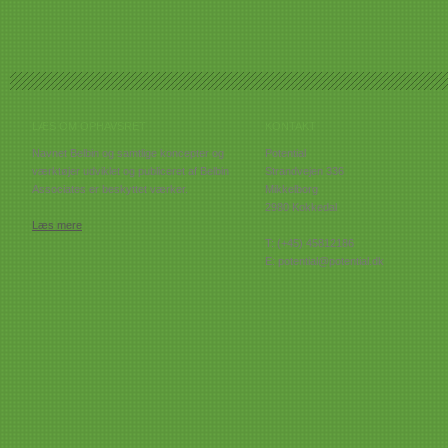
LÆS OM OPHAVSRET
KONTAKT
Navnet Belbin og samtlige koncepter og
Potential
værktøjer udviklet og publiceret af Belbin
Strandvejen 336
Associates er beskyttet værker.
Mikkelborg
2980 Kokkedal
Læs mere
T: (+45) 45812186
E: potential@potential.dk