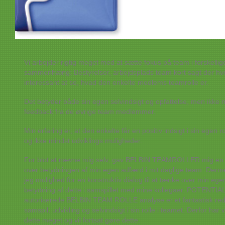
Vi arbejder rigtig meget med at sætte fokus på team i forskellig
sammenhæng: Bestyrelser, arbejdsplads team kort sagt der hvo
interessant at se, hvad den enkelte medlems teamrolle er.
Det betyder både sin egen selvindsigt og opfattelse, men ikke 
feedback fra de øvrige team medlemmer.
Min erfaring er, at den enkelte får en positiv indsigt i sin egen ro
og ikke mindst udviklings muligheder.
For blot at nævne mig selv, gav BELBIN TEAMROLLER mig en
over betydningen af min egen adfærd i mit daglige team. Der
jeg mulighed for en konstruktiv dialog til at tænke over min eg
betydning af dette i samspillet med mine kollegaer. POTENTIA
autoriserede BELBIN TEAM ROLLE analyse er et fantastisk reds
samspil, udvikling og selvindsigt i sin rolle i teamet. Derfor har v
dette meget og vil fortsat gøre dette.